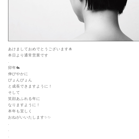
あけましておめでとうございます🎍
本日より通常営業です
.
卯年🐇
伸びやかに
ぴょんぴょん
と成長できますように！
そして
笑顔あふれる年に
なりますように！
本年も宜しく
おねがいいたします✨✨
.
.
.